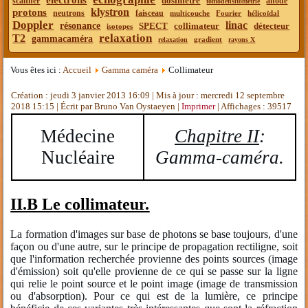
électrons
dosimètre
scanner
anode
tomodensitométrie
klystron
protons
neutrons
faisceau
multicouche
Fourier
hélicoïdal
Doppler
linac
résonance
SPECT
collimateur
détecteur
isotopes
relaxation
T2
gammacaméra
gradient
relaxation
rayons X
Vous êtes ici :
Accueil
Gamma caméra
Collimateur
Création : jeudi 3 janvier 2013 16:09
|
Mis à jour : mercredi 12 septembre
2018 15:15
|
Écrit par Bruno Van Oystaeyen
|
Imprimer
| Affichages : 39517
Médecine
Chapitre II
:
Nucléaire
Gamma-caméra.
II.B Le collimateur.
La formation d'images sur base de photons se base toujours, d'une
façon ou d'une autre, sur le principe de propagation rectiligne, soit
que l'information recherchée provienne des points sources (image
d'émission) soit qu'elle provienne de ce qui se passe sur la ligne
qui relie le point source et le point image (image de transmission
ou d'absorption). Pour ce qui est de la lumière, ce principe