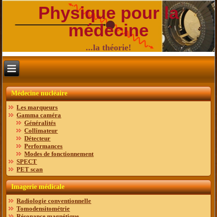
Physique pour la
médecine
...la théorie!
Médecine nucléaire
Les marqueurs
Gamma caméra
Généralités
Collimateur
Détecteur
Performances
Modes de fonctionnement
SPECT
PET scan
Imagerie médicale
Radiologie conventionnelle
Tomodensitométrie
Résonance magnétique