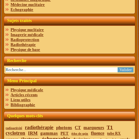
Médecine nucléaire
Echographie
Sujets traités
Physique nucléaire
Imagerie médicale
Radioprotection
Radiothérapie
Physique de base
Recherche
Menu Principal
Physique médicale
Articles récents
Liens utiles
Bibliographie
Quelques mots-clés
T1
radiothérapie
photons
CT
marqueurs
radioactivité
cyclotron
IRM
gammas
PET
fluence
tube RX
écho de spin
échographie