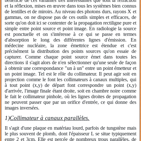
bénéficie de ces variantes très intéressantes que sont la réfraction
et la réflexion, mises en œuvre dans tous les systèmes bien connus
de lentilles et de miroirs. Au niveau des photons durs, rayons X et
gammas, on ne dispose pas de ces outils simples et efficaces, de
sorte qu'on doit ici se contenter de la propagation rectiligne pure et
simple entre point source et point image. En radiologie la source
est ponctuelle et on s'intéresse à ce qui se passe en termes
d'absorption le long des différentes lignes d'émission. En
médecine nucléaire, la zone émettrice est étendue et c'est
précisément la distribution des points sources qu'on essaie de
capturer. Comme chaque point source émet dans toutes les
directions il s'agit alors de n'en sélectionner qu'une seule de façon
à obtenir une correspondance "un à un" entre un point émetteur et
un point image. Tel est le rôle du collimateur. Il peut agir soit en
projection comme le font les collimateurs à canaux multiples, qui
à tout point (x,y) de départ font correspondre un point (x,y)
d'arrivée, l'image finale étant droite, soit en chambre noire comme
le fait le collimateur pinhole, où les lignes droites de propagation
ne peuvent passer que par un orifice d'entrée, ce qui donne des
images inversées.
1)
Collimateur à canaux parallèles.
Il s'agit d'une plaque en matériau lourd, parfois de tungstène mais
le plus souvent de plomb, dont l'épaisseur L se situe typiquement
entre 2 et 3cm. Elle est percée de nombreux trous parallèles, de