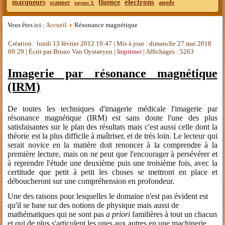
électrons
marqueurs
fluence
scanner
anode
rayons X
Vous êtes ici :
Accueil
Résonance magnétique
Création : lundi 13 février 2012 19:47
|
Mis à jour : dimanche 27 mai 2018
09:29
|
Écrit par Bruno Van Oystaeyen
|
Imprimer
| Affichages : 5263
Imagerie par résonance magnétique
(IRM)
De toutes les techniques d'imagerie médicale l'imagerie par
résonance magnétique (IRM) est sans doute l'une des plus
satisfaisantes sur le plan des résultats mais c'est aussi celle dont la
théorie est la plus difficile à maîtriser, et de très loin. Le lecteur qui
serait novice en la matière doit renoncer à la comprendre à la
première lecture, mais on ne peut que l'encourager à persévérer et
à reprendre l'étude une deuxième puis une troisième fois, avec la
certitude que petit à petit les choses se mettront en place et
déboucheront sur une compréhension en profondeur.
Une des raisons pour lesquelles le domaine n'est pas évident est
qu'il se base sur des notions de physique mais aussi de
mathématiques qui ne sont pas
a priori
familières à tout un chacun
et qui de plus s'articulent les unes aux autres en une machinerie