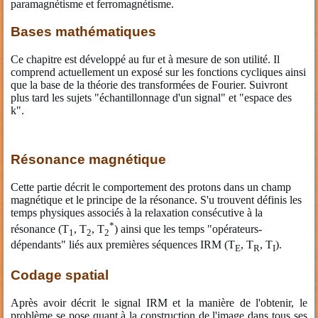
paramagnétisme et ferromagnétisme.
Bases mathématiques
Ce chapitre est développé au fur et à mesure de son utilité. Il
comprend actuellement un exposé sur les fonctions cycliques ainsi
que la base de la théorie des transformées de Fourier. Suivront
plus tard les sujets "échantillonnage d'un signal" et "espace des
k".
Résonance magnétique
Cette partie décrit le comportement des protons dans un champ
magnétique et le principe de la résonance. S'u trouvent définis les
temps physiques associés à la relaxation consécutive à la
*
résonance (T
, T
, T
) ainsi que les temps "opérateurs-
1
2
2
dépendants" liés aux premières séquences IRM (T
, T
, T
).
E
R
I
Codage spatial
Après avoir décrit le signal IRM et la manière de l'obtenir, le
problème se pose quant à la construction de l'image dans tous ses