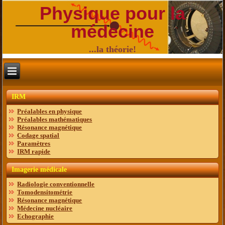
Physique pour la
médecine
...la théorie!
IRM
Préalables en physique
Préalables mathématiques
Résonance magnétique
Codage spatial
Paramètres
IRM rapide
Imagerie médicale
Radiologie conventionnelle
Tomodensitométrie
Résonance magnétique
Médecine nucléaire
Echographie