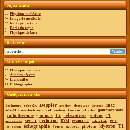
Sujets traités
Physique nucléaire
Imagerie médicale
Radioprotection
Radiothérapie
Physique de base
Recherche
Menu Principal
Physique médicale
Articles récents
Liens utiles
Bibliographie
Quelques mots-clés
Doppler
linac
dosimètre
détecteur
tube RX
gradient
isotopes
collimateur
gammacaméra
faisceau
hélicoïdal
tomodensitométrie
relaxation
relaxation
radiothérapie
T2
gammas
protons
CT
cyclotron
IRM
SPECT
résonance
PET
multicouche
radioactivité
échographie
T1
klystron
photons
neutrons
Fourier
écho de spin