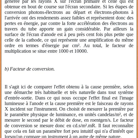
générée par les rayons X sur l'écran primaire et celle qui est
obtenue en bout de course sur l'écran secondaire. Si les étapes de
conversion photons-électrons au départ et électrons-photons à
l'arrivée ont des rendements assez faibles et représentent donc des
pertes en énergie, par contre la forte accélération des électrons au
travers du tube apporte un gain considérable. Par ailleurs la
surface de l'écran d'anode est à peu près cent fois plus petite que
celle de la cathode, ce qui représente une amplification du même
ordre en termes d'énergie par cm². Au total, le facteur de
multiplication se situe entre 1000 et 10000.
b) Facteur de conversion.
Il s'agit ici de comparer l'effet obtenu à la cause première, selon
une démarche très habituelle et très naturelle dans tout système
d'entrée-sortie. Dans ce qui nous occupe l'effet final est l'image
lumineuse à l'anode et la cause première est le faisceau de rayons
X incident sur l'instrument. On choisit de mesurer la première par
le paramètre physique de luminance, en unités candelas/m², et de
mesurer le second par le débit de dose, en roentgen/s. Le facteur
de conversion se mesure donc en cd.s/m².mR. Il faut reconnaître
que cela en fait un paramètre fort peu intuitif qui n'a d'intérêt que
lorsqu'on compare un instrument à un autre de même nature.