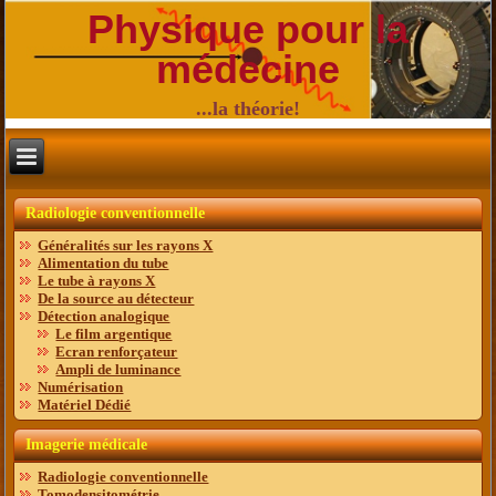
Physique pour la
médecine
...la théorie!
Radiologie conventionnelle
Généralités sur les rayons X
Alimentation du tube
Le tube à rayons X
De la source au détecteur
Détection analogique
Le film argentique
Ecran renforçateur
Ampli de luminance
Numérisation
Matériel Dédié
Imagerie médicale
Radiologie conventionnelle
Tomodensitométrie