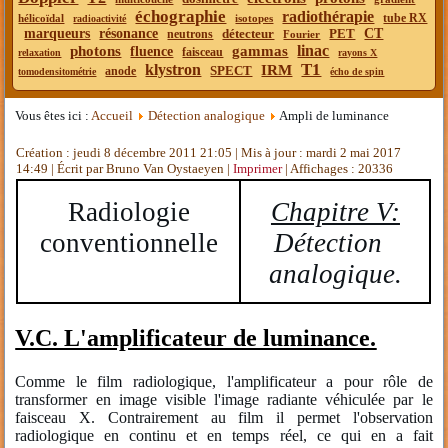
échographie
radiothérapie
tube RX
hélicoïdal
isotopes
radioactivité
marqueurs
résonance
détecteur
PET
CT
neutrons
Fourier
linac
photons
gammas
fluence
faisceau
relaxation
rayons X
T1
klystron
IRM
SPECT
anode
tomodensitométrie
écho de spin
Vous êtes ici :
Accueil
Détection analogique
Ampli de luminance
Création : jeudi 8 décembre 2011 21:05
|
Mis à jour : mardi 2 mai 2017
14:49
|
Écrit par Bruno Van Oystaeyen
|
Imprimer
| Affichages : 20336
Radiologie
Chapitre V:
conventionnelle
Détection
analogique.
V.C. L'amplificateur de luminance.
Comme le film radiologique, l'amplificateur a pour rôle de
transformer en image visible l'image radiante véhiculée par le
faisceau X. Contrairement au film il permet l'observation
radiologique en continu et en temps réel, ce qui en a fait