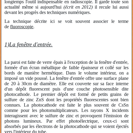
longtemps l'outil indispensable en radioscopie. Il garde toute son
actualité même si aujourd'hui
(écrit en 2012)
il recule lui aussi
devant les progrès des techniques numériques.
La technique décrite ici se voit souvent associer le terme
de
fluoroscopie
.
1)
La fenêtre d'entrée.
La paroi est faite de verre épais à l'exception de la fenêtre d'entrée,
formée d'un écran métallique de faible épaisseur et collé sur les
bords de manière hermétique. Dans le volume intérieur, on a
imposé un vide poussé. La fenêtre d'entrée offre une surface plane
de 20 à 30cm de diamètre. Elle est couverte sur sa face interne
d'un dépôt fluorescent puis d'une couche photosensible dite
photocathode. Le premier dépôt est formé de petits grains de
sulfure de zinc ZnS dont les propriétés fluorescentes sont bien
connues. La photocathode est faite le plus souvent de CsSn
comme pour les photomultiplicateurs. Les rayons X incidents
interagissent avec le sulfure de zinc et provoquent l'émission de
photons lumineux. Par effet photoélectrique, ceux-ci sont
absorbés par les électrons de la photocathode qui se voient éjectés
vers l'intérieur du tube.