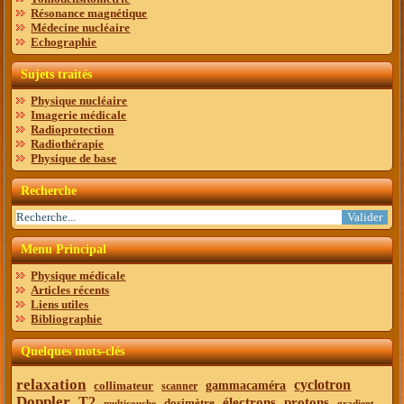
Résonance magnétique
Médecine nucléaire
Echographie
Sujets traités
Physique nucléaire
Imagerie médicale
Radioprotection
Radiothérapie
Physique de base
Recherche
Menu Principal
Physique médicale
Articles récents
Liens utiles
Bibliographie
Quelques mots-clés
relaxation
cyclotron
collimateur
gammacaméra
scanner
Doppler
T2
électrons
protons
dosimètre
multicouche
gradient