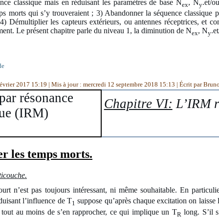
nce classique mais en réduisant les paramètres de base N
, N
.et/o
ex
y
mps morts qui s’y trouveraient ; 3) Abandonner la séquence classique
 4) Démultiplier les capteurs extérieurs, ou antennes réceptrices, et c
ent. Le présent chapitre parle du niveau 1, la diminution de N
, N
.e
ex
y
de
février 2017 15:19
|
Mis à jour : mercredi 12 septembre 2018 15:13
|
Écrit par Brun
par résonance
Chapitre VI:
L’IRM r
ue (IRM)
er les temps morts.
ticouche.
urt n’est pas toujours intéressant, ni même souhaitable. En particulie
duisant l’influence de T
suppose qu’après chaque excitation on laisse l
1
out au moins de s’en rapprocher, ce qui implique un T
long. S’il 
R