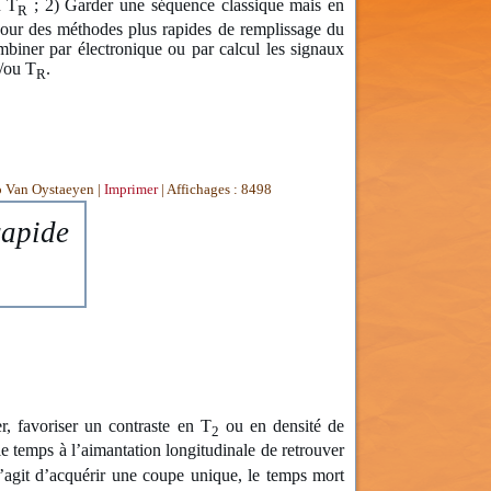
u T
; 2) Garder une séquence classique mais en
R
 pour des méthodes plus rapides de remplissage du
ombiner par électronique ou par calcul les signaux
t/ou T
.
R
o Van Oystaeyen
|
Imprimer
| Affichages : 8498
apide
r, favoriser un contraste en T
ou en densité de
2
e temps à l’aimantation longitudinale de retrouver
s’agit d’acquérir une coupe unique, le temps mort