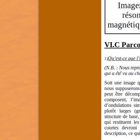
Imager
réso
magnétiq
VI.C Parco
Qu’est-ce que l’
1)
(N.B. : Nous repre
qui a été vu au ch
Soit une image q
nous supposerons 
peut être décomp
composent, l’i
d’ondulations sim
plutôt larges (
structure de base,
qui restituent les
courtes devront
description, ce qui