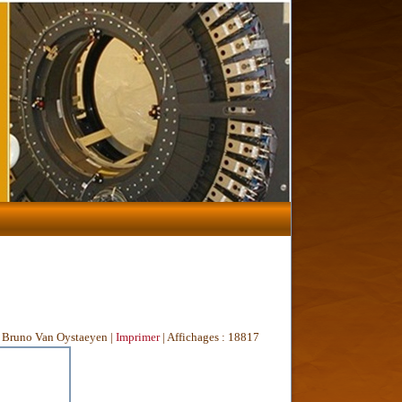
r Bruno Van Oystaeyen
|
Imprimer
| Affichages : 18817