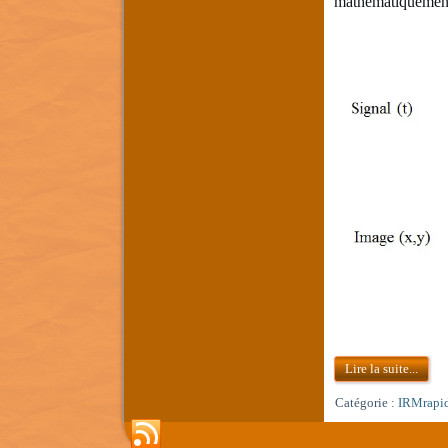
mathématiquemen
Lire la suite...
Catégorie :
IRMrapi