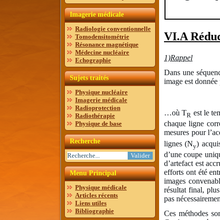
Imagerie médicale
Radiologie conventionnelle
VI.A Réduc
Tomodensitométrie
Résonance magnétique
Médecine nucléaire
1)Rappel
Echographie
Dans une séquence
Sujets traités
image est donnée 
Physique nucléaire
Imagerie médicale
Radioprotection
…où T
est le te
R
Radiothérapie
chaque ligne corr
Physique de base
mesures pour l’ac
Recherche
lignes (N
) acqui
y
d’une coupe unique
d’artefact est acc
efforts ont été en
Menu Principal
images convenable
Physique médicale
résultat final, pl
Articles récents
pas nécessairemen
Liens utiles
Bibliographie
Ces méthodes sont 