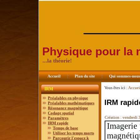
Physique pour la
...la théorie!
Accueil
Plan du site
Qui sommes-nou
Vous êtes ici :
Accuei
IRM
Préalables en physique
IRM rapid
Préalables mathématiques
Résonance magnétique
Codage spatial
Création : vendredi
Paramètres
IRM rapide
Imagerie 
Temps de base
Utiliser les temps morts
magnétiq
Parcourir l'espace k