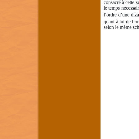
consacré à cette s
le temps nécessair
l’ordre d’une diz
quant à lui de l’
selon le même sché