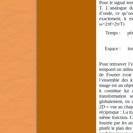
Pour le signal tem
T. L’analogue da
d’onde, ce qu’on
exactement, k es
ω=2πf=2π/T)
Temps : 
Espace : 
Pour retrouver l’
temporel on utilis
de Fourier (voir
l’ensemble des 
image est un objet
k constitue lui
transformation
globalement, en u
2D » vue au chapi
réciproque : La t
même fonction. Ce
fournie par les a
plutôt le plan des