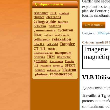
Garder une séque
Quelques mots-clés
exploitant les te
plan de Fourier ;
résonance
PET
gradient
fournis simultaném
électrons
fluence
échographie
faisceau
Lire la suite...
protons
détecteur
cyclotron
gammacaméra
Catégorie :
IRMrapi
linac
isotopes
multicouche
relaxation
collimateur
Création : mardi 28 
Doppler
tube RX
hélicoïdal
Imagerie 
T1
CT
anode
marqueurs
tomodensitométrie
magnétiq
IRM
dosimètre
neutrons
gammas
Fourier
écho de spin
T2
SPECT
relaxation
rayons X
klystron
scanner
radioactivité
radiothérapie
photons
VI.B Utilis
1)Acquisition mul
Travailler à T
co
R
protons tout en ré
son maximum ou t