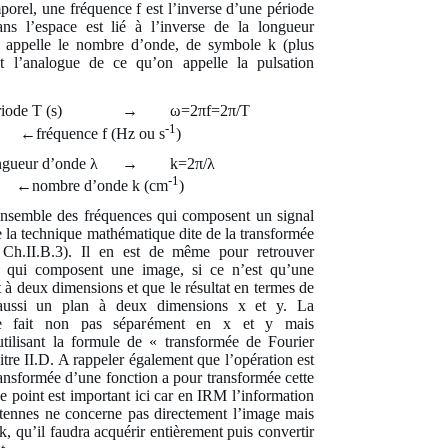
porel, une fréquence f est l’inverse d’une période
ns l’espace est lié à l’inverse de la longueur
 appelle le nombre d’onde, de symbole k (plus
t l’analogue de ce qu’on appelle la pulsation
période T (s) → ω=2πf=2π/T
-1
←fréquence f (Hz ou s
)
longueur d’onde λ → k=2π/λ
-1
←nombre d’onde k (cm
)
ensemble des fréquences qui composent un signal
e la technique mathématique dite de la transformée
 Ch.II.B.3). Il en est de même pour retrouver
k qui composent une image, si ce n’est qu’une
 à deux dimensions et que le résultat en termes de
 aussi un plan à deux dimensions x et y. La
 se fait non pas séparément en x et y mais
tilisant la formule de « transformée de Fourier
tre II.D. A rappeler également que l’opération est
ransformée d’une fonction a pour transformée cette
 point est important ici car en IRM l’information
ntennes ne concerne pas directement l’image mais
 k, qu’il faudra acquérir entièrement puis convertir