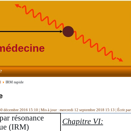
 médecine
s?
l
IRM rapide
e
 30 décembre 2016 15:10
|
Mis à jour : mercredi 12 septembre 2018 15:13
|
Écrit pa
par résonance
Chapitre VI:
ue (IRM)