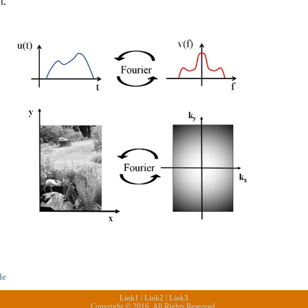
t.
de
Link1
|
Link2
|
Link3
Copyright © 2016. All Rights Reserved.