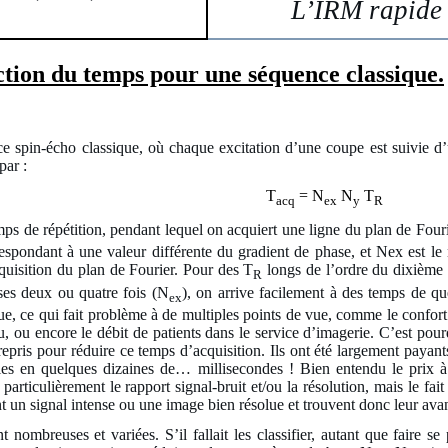
L’IRM rapide
tion du temps pour une séquence classique.
 spin-écho classique, où chaque excitation d’une coupe est suivie d’
par :
T
= N
N
T
acq
ex
y
R
mps de répétition, pendant lequel on acquiert une ligne du plan de Four
espondant à une valeur différente du gradient de phase, et Nex est le
quisition du plan de Fourier. Pour des T
longs de l’ordre du dixième
R
ses deux ou quatre fois (N
), on arrive facilement à des temps de q
ex
, ce qui fait problème à de multiples points de vue, comme le confort d
ru, ou encore le débit de patients dans le service d’imagerie. C’est po
trepris pour réduire ce temps d’acquisition. Ils ont été largement payan
s en quelques dizaines de… millisecondes ! Bien entendu le prix à p
us particulièrement le rapport signal-bruit et/ou la résolution, mais le 
t un signal intense ou une image bien résolue et trouvent donc leur av
nombreuses et variées. S’il fallait les classifier, autant que faire se