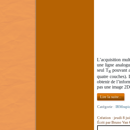
L’acquisition mult
une ligne analogu
seul T
pouvant al
R
quatre couches). L
obtenir de l’infor
pas une image 2D 
Lire la suite...
Catégorie :
IRMrapi
Création : jeudi 8 j
Écrit par Bruno Van