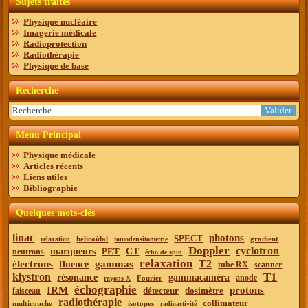
Sujets traités
Physique nucléaire
Imagerie médicale
Radioprotection
Radiothérapie
Physique de base
Recherche
Menu Principal
Physique médicale
Articles récents
Liens utiles
Bibliographie
Quelques mots-clés
linac
photons
SPECT
hélicoïdal
gradient
relaxation
tomodensitométrie
Doppler
cyclotron
marqueurs
PET
CT
neutrons
écho de spin
relaxation
T2
électrons
gammas
fluence
tube RX
scanner
T1
klystron
résonance
gammacaméra
anode
Fourier
rayons X
échographie
IRM
protons
détecteur
dosimètre
faisceau
radiothérapie
collimateur
multicouche
isotopes
radioactivité