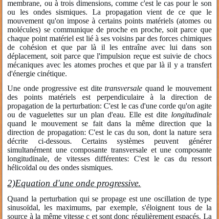
membrane, ou à trois dimensions, comme c'est le cas pour le son
ou les ondes sismiques. La propagation vient de ce que le
mouvement qu'on impose à certains points matériels (atomes ou
molécules) se communique de proche en proche, soit parce que
chaque point matériel est lié à ses voisins par des forces chimiques
de cohésion et que par là il les entraîne avec lui dans son
déplacement, soit parce que l'impulsion reçue est suivie de chocs
mécaniques avec les atomes proches et que par là il y a transfert
d'énergie cinétique.
Une onde progressive est dite
transversale
quand le mouvement
des points matériels est perpendiculaire à la direction de
propagation de la perturbation: C'est le cas d'une corde qu'on agite
ou de vaguelettes sur un plan d'eau. Elle est dite
longitudinale
quand le mouvement se fait dans la même direction que la
direction de propagation: C'est le cas du son, dont la nature sera
décrite ci-dessous. Certains systèmes peuvent générer
simultanément une composante transversale et une composante
longitudinale, de vitesses différentes: C'est le cas du ressort
hélicoïdal ou des ondes sismiques.
2)
Equation d'une onde progressive.
Quand la perturbation qui se propage est une oscillation de type
sinusoïdal, les maximums, par exemple, s'éloignent tous de la
source à la même vitesse c et sont donc régulièrement espacés. La