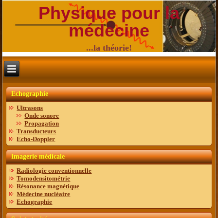
Physique pour la
médecine
...la théorie!
Echographie
Ultrasons
Onde sonore
Propagation
Transducteurs
Echo-Doppler
Imagerie médicale
Radiologie conventionnelle
Tomodensitométrie
Résonance magnétique
Médecine nucléaire
Echographie