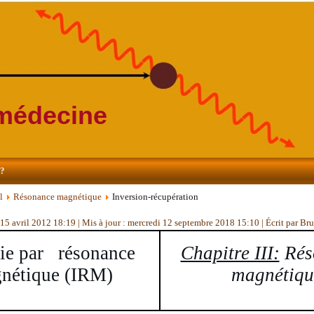
 médecine
s?
l
Résonance magnétique
Inversion-récupération
 15 avril 2012 18:19
|
Mis à jour : mercredi 12 septembre 2018 15:10
|
Écrit par B
ie par résonance
Chapitre III:
Rés
nétique (IRM)
magnétiqu