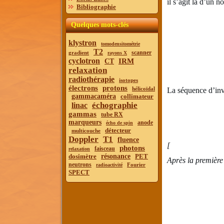
il s’agit là d’un 
Bibliographie
Quelques mots-clés
klystron
tomodensitométrie
T2
scanner
gradient
rayons X
cyclotron
IRM
CT
relaxation
radiothérapie
isotopes
électrons
protons
hélicoïdal
La séquence d’inve
gammacaméra
collimateur
échographie
linac
gammas
tube RX
marqueurs
anode
écho de spin
détecteur
multicouche
Doppler
T1
fluence
[
photons
faisceau
relaxation
dosimètre
résonance
PET
Après la première
neutrons
Fourier
radioactivité
SPECT