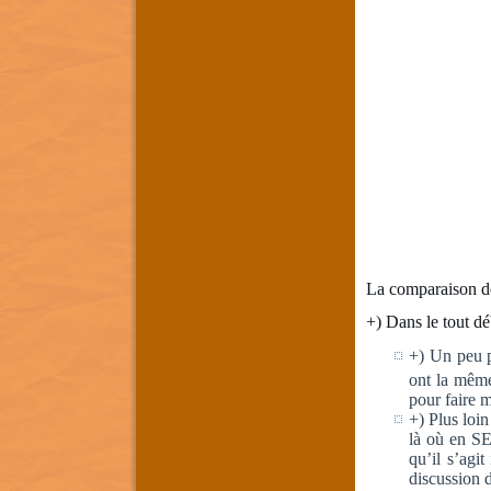
La comparaison des
+) Dans le tout dé
+) Un peu p
ont la même 
pour faire m
+) Plus loin
là où en SE 
qu’il s’agi
discussion 