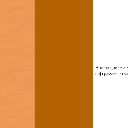
A noter que cela
déjà passées en va