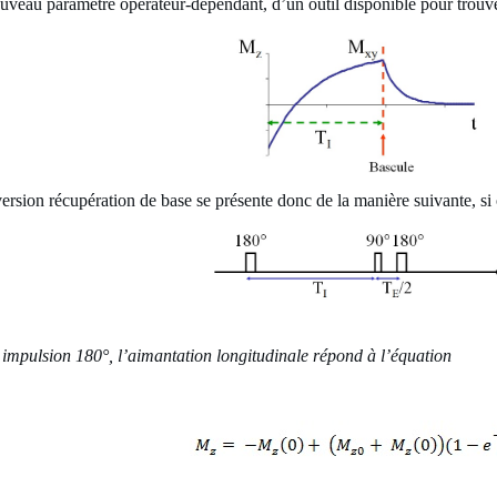
nouveau paramètre opérateur-dépendant, d’un outil disponible pour trouve
rsion récupération de base se présente donc de la manière suivante, si o
 impulsion 180°, l’aimantation longitudinale répond à l’équation