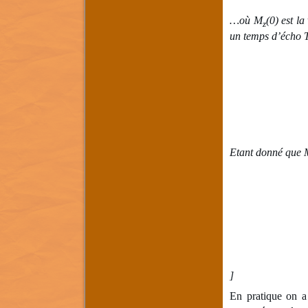
…où M
(0) est l
z
un temps d’écho 
Etant donné que 
]
En pratique on 