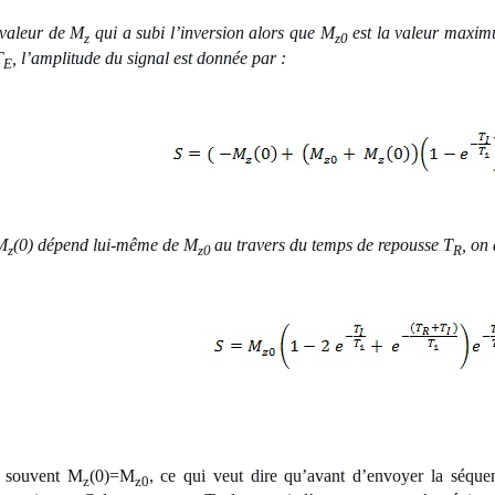
a valeur de M
qui a subi l’inversion alors que M
est la valeur maxim
z
z0
T
, l’amplitude du signal est donnée par :
E
M
(0) dépend lui-même de M
au travers du temps de repousse T
, on 
z
z0
R
a souvent M
(0)=M
, ce qui veut dire qu’avant d’envoyer la séquen
z
z0