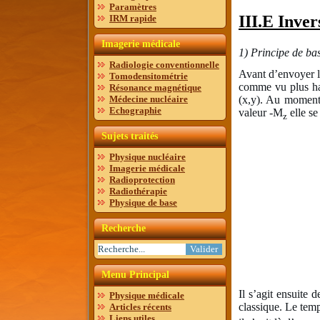
Paramètres
III.E Inve
IRM rapide
Imagerie médicale
1) Principe de ba
Radiologie conventionnelle
Avant d’envoyer l
Tomodensitométrie
comme vu plus hau
Résonance magnétique
Médecine nucléaire
(x,y). Au moment 
Echographie
valeur -M
elle se
z
Sujets traités
Physique nucléaire
Imagerie médicale
Radioprotection
Radiothérapie
Physique de base
Recherche
Menu Principal
Il s’agit ensuite
Physique médicale
classique. Le temp
Articles récents
Liens utiles