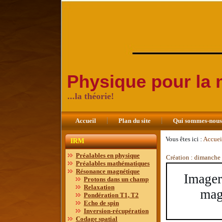
Physique pour la
...la théorie!
Accueil
Plan du site
Qui sommes-nou
Vous êtes ici :
Accuei
IRM
Préalables en physique
Création : dimanche
Préalables mathématiques
Résonance magnétique
Imager
Protons dans un champ
Relaxation
mag
Pondération T1, T2
Echo de spin
Inversion-récupération
Codage spatial