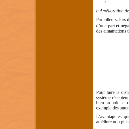
b.
Amélioration de 
Par ailleurs, lors
d’une part et néga
des aimantations 
Pour faire la dis
système récepteur
bien au point et 
exemple des antenn
L’avantage est que
améliore non plus 