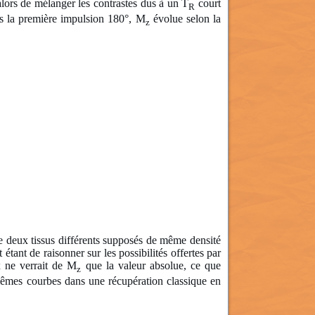
lors de mélanger les contrastes dus à un T
court
R
rès la première impulsion 180°, M
évolue selon la
z
e deux tissus différents supposés de même densité
tant de raisonner sur les possibilités offertes par
x ne verrait de M
que la valeur absolue, ce que
z
s mêmes courbes dans une récupération classique en