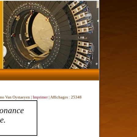
runo Van Oystaeyen
|
Imprimer
| Affichages : 25348
onance
e.