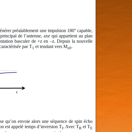
 générer préalablement une impulsion 180° capable,
principal de l’antenne, axe qui appartient au plan
entation basculer de +z en –z. Depuis la nouvelle
 caractérisée par T
et tendant vers M
.
1
z0
pose qu’on envoie alors une séquence de spin écho
ion est appelé temps d’inversion T
. Avec T
et T
I
R
E